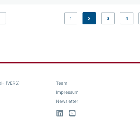
1
2
3
4
Previous
bH (VERS)
Team
Impressum
Newsletter
LinkedIn
YouTube