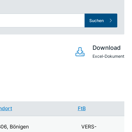
Suchen
Download
Excel-Dokument
ndort
FtB
06, Bönigen
VERS-