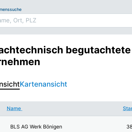
hmenssuche
fachtechnisch begutachtete
rnehmen
nsicht
Kartenansicht
Name
Sta
BLS AG Werk Bönigen
38