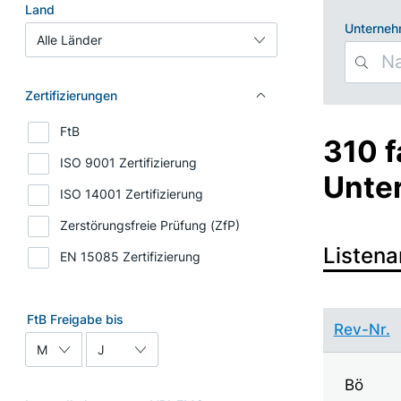
Search Filters
Land
Unterne
Zertifizierungen
FtB
310 
ISO 9001 Zertifizierung
Unte
ISO 14001 Zertifizierung
Zerstörungsfreie Prüfung (ZfP)
Listena
EN 15085 Zertifizierung
FtB Freigabe bis
Rev-Nr.
Monat
Jahr
Bö