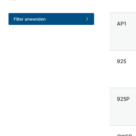
Filter anwenden
AP1
925
925P