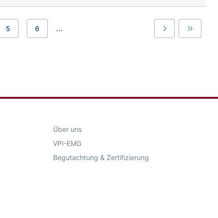
…
5
6
Last
Last
Über uns
VPI-EMG
Begutachtung & Zertifizierung