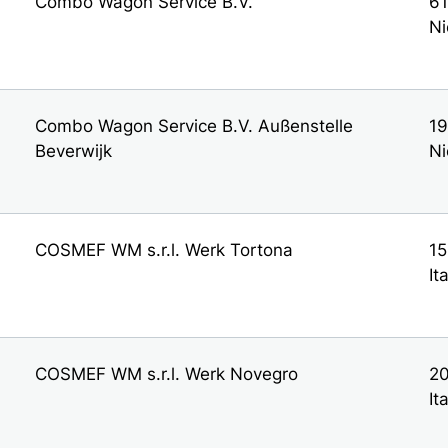
Combo Wagon Service B.V.
61
Ni
Combo Wagon Service B.V. Außenstelle
19
Beverwijk
Ni
COSMEF WM s.r.l. Werk Tortona
15
It
COSMEF WM s.r.l. Werk Novegro
20
It