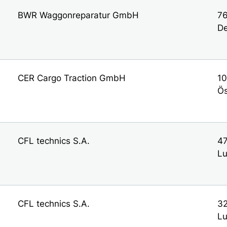
BWR Waggonreparatur GmbH
76
De
CER Cargo Traction GmbH
10
Ös
CFL technics S.A.
47
L
CFL technics S.A.
32
L