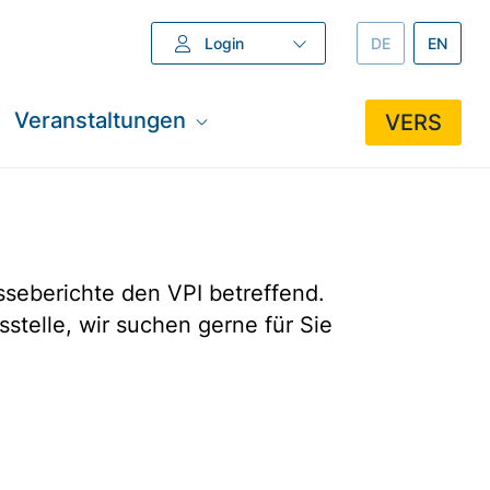
Login
DEUTSCH –
DE
ENGLISH
EN
Veranstaltungen
VERS
esseberichte den VPI betreffend.
stelle, wir suchen gerne für Sie