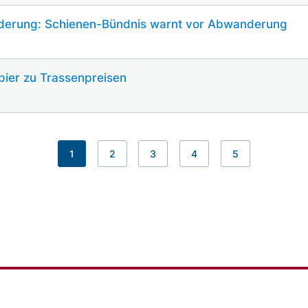
rderung: Schienen-Bündnis warnt vor Abwanderung
pier zu Trassenpreisen
1
2
3
4
5