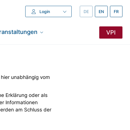
Login
DEUTSCH –
DE
ENGLISH –
EN
FRANZÖ
FR
ranstaltungen
VPI
 hier unabhängig vom
e Erklärung oder als
er Informationen
 werden am Schluss der