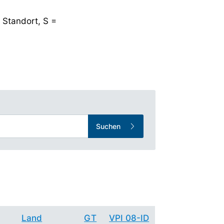
 Standort, S =
Suchen
Land
GT
VPI 08-ID