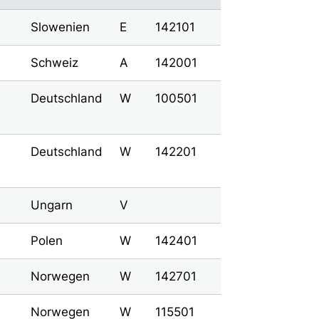
Slowenien
E
142101
Schweiz
A
142001
Deutschland
W
100501
Deutschland
W
142201
Ungarn
V
Polen
W
142401
Norwegen
W
142701
Norwegen
W
115501