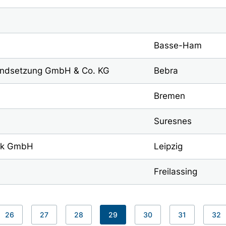
Basse-Ham
andsetzung GmbH & Co. KG
Bebra
Bremen
Suresnes
ock GmbH
Leipzig
Freilassing
26
27
28
29
30
31
32