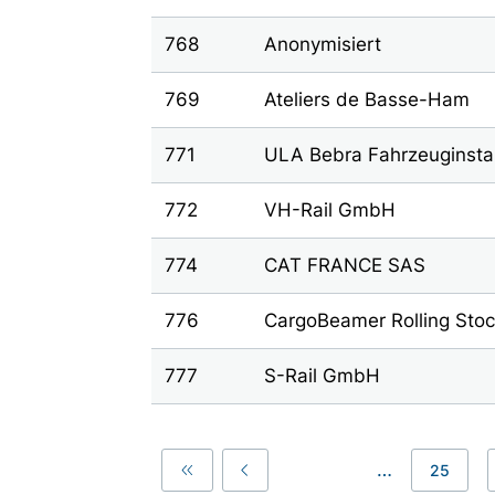
768
Anonymisiert
769
Ateliers de Basse-Ham
771
ULA Bebra Fahrzeuginst
772
VH-Rail GmbH
774
CAT FRANCE SAS
776
CargoBeamer Rolling St
777
S-Rail GmbH
…
25
First
Previous