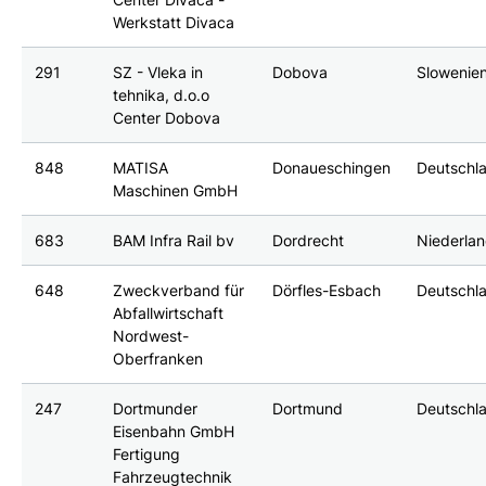
Werkstatt Divaca
291
SZ - Vleka in
Dobova
Slowenie
tehnika, d.o.o
Center Dobova
848
MATISA
Donaueschingen
Deutschl
Maschinen GmbH
683
BAM Infra Rail bv
Dordrecht
Niederla
648
Zweckverband für
Dörfles-Esbach
Deutschl
Abfallwirtschaft
Nordwest-
Oberfranken
247
Dortmunder
Dortmund
Deutschl
Eisenbahn GmbH
Fertigung
Fahrzeugtechnik