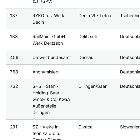
z.s. (SPV)
137
RYKO a.s. Werk
Decin VI - Letna
Tschechi
Decin
133
RailMaint GmbH
Delitzsch
Deutschl
Werk Delitzsch
406
Umweltbundesamt
Dessau
Deutschl
768
Anonymisiert
Deutschl
762
SHS – Stahl-
Dillingen/Saar
Deutschl
Holding-Saar
GmbH & Co. KGaA
Außenstelle
Dillingen
291
SZ - Vleka in
Divaca
Slowenie
tehnika d.o.o.
Center Divaca -