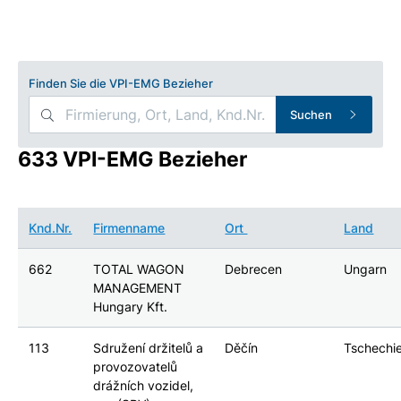
Finden Sie die VPI-EMG Bezieher
Suchen
633 VPI-EMG Bezieher
Knd.Nr.
Firmenname
Ort
Land
662
TOTAL WAGON
Debrecen
Ungarn
MANAGEMENT
Hungary Kft.
113
Sdružení držitelů a
Děčín
Tschechi
provozovatelů
drážních vozidel,