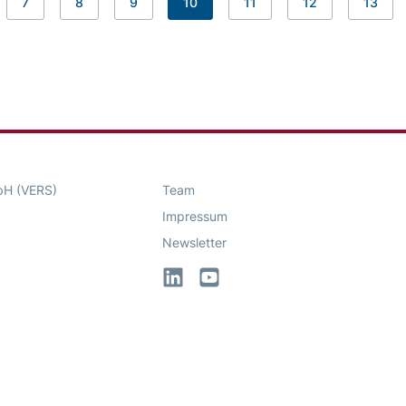
7
8
9
10
11
12
13
bH (VERS)
Team
Impressum
Newsletter
LinkedIn
YouTube