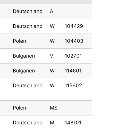
Deutschland
A
Deutschland
W
104429
Polen
W
104403
Bulgarien
V
102701
Bulgarien
W
114601
Deutschland
W
115602
Polen
MS
Deutschland
M
148101