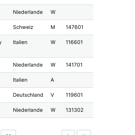
Niederlande
W
Schweiz
M
147601
y
Italien
W
116601
Niederlande
W
141701
Italien
A
Deutschland
V
119601
Niederlande
W
131302