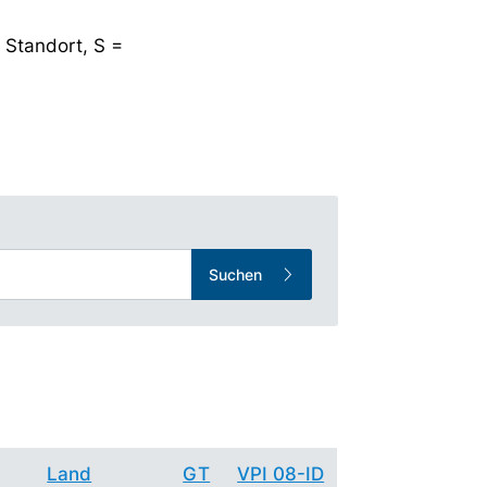
 Standort, S =
Suchen
Land
GT
VPI 08-ID