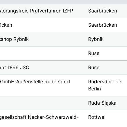
rstörungsfreie Prüfverfahren IZFP
Saarbrücken
ücken
Saarbrücken
kshop Rybnik
Rybnik
Ruse
ant 1866 JSC
Ruse
 GmbH Außenstelle Rüdersdorf
Rüdersdorf bei
Berlin
Ruda Śląska
gesellschaft Neckar-Schwarzwald-
Rottweil