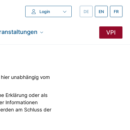
Login
DEUTSCH –
DE
ENGLISH –
EN
FRANZÖ
FR
ranstaltungen
VPI
 hier unabhängig vom
e Erklärung oder als
er Informationen
 werden am Schluss der