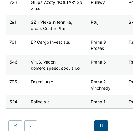
726
Grupa Azoty "KOLTAR" Sp.
Pulawy
Po
z o.o.
291
SZ - Vleka in tehnika,
Ptuj
S
d.o.o. Center Ptuj
791
EP Cargo Invest a.s.
Praha 9 -
T
Prosek
546
V.K.S. Vagon
Praha 6
T
komerc.speed, spol. s r.o.
795
Drazni urad
Praha 2 -
T
Vinohrady
524
Railco a.s.
Praha 1
T
…
…
11
First
Previous