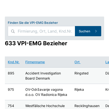
Finden Sie die VPI-EMG Bezieher
Suchen
633 VPI-EMG Bezieher
Knd.Nr.
Firmenname
Ort
L
895
Accident Investigation
Ringsted
D
Board Denmark
975
OV-Održavanje vagona
Rijeka
Kr
d.o.o. OV Radionica Rijeka
754
Westfälische Hochschule
Recklinghausen
D