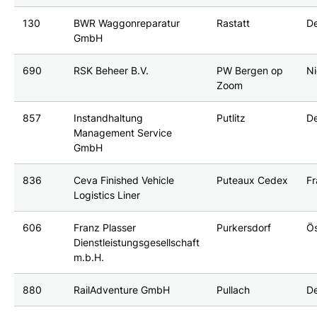
130
BWR Waggonreparatur
Rastatt
D
GmbH
690
RSK Beheer B.V.
PW Bergen op
N
Zoom
857
Instandhaltung
Putlitz
D
Management Service
GmbH
836
Ceva Finished Vehicle
Puteaux Cedex
Fr
Logistics Liner
606
Franz Plasser
Purkersdorf
Ös
Dienstleistungsgesellschaft
m.b.H.
880
RailAdventure GmbH
Pullach
D