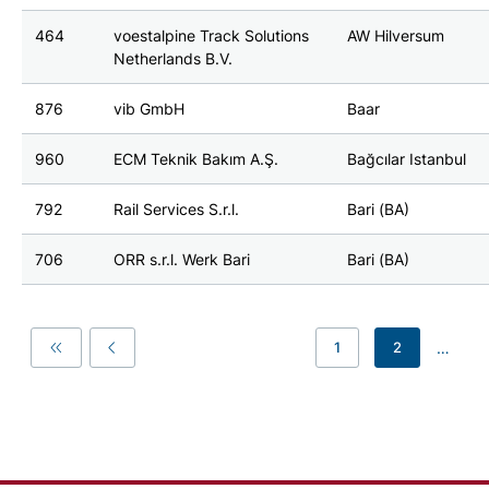
464
voestalpine Track Solutions
AW Hilversum
Netherlands B.V.
876
vib GmbH
Baar
960
ECM Teknik Bakım A.Ş.
Bağcılar Istanbul
792
Rail Services S.r.l.
Bari (BA)
706
ORR s.r.l. Werk Bari
Bari (BA)
…
1
2
First
Previous