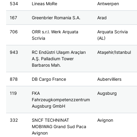
534
Lineas MoRe
Antwerpen
167
Greenbrier Romania S.A.
Arad
706
ORR s.r.l. Werk Arquata
Arquata Scrivia
Scrivia
(AL)
943
RC Endüstri Ulaşım Araçları
Ataşehir/Istanbul
A.Ş. Palladium Tower
Barbaros Mah.
878
DB Cargo France
Aubervilliers
119
FKA
Augsburg
Fahrzeugkompetenzzentrum
Augsburg GmbH
332
SNCF TECHNINAT
Avignon
MOBIWAG Grand Sud Paca
Avignon