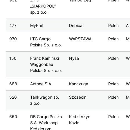
„SIARKOPOL“
sp. z o.o.
477
MyRail
Debica
Polen
A
970
LTG Cargo
WARSZAWA
Polen
M
Polska Sp. z o.o.
150
Franz Kaminski
Nysa
Polen
W
Waggonbau
Polska Sp. z o.o.
688
Axtone S.A.
Kanczuga
Polen
W
526
Tankwagon sp.
Szczecin
Polen
M
z o.o.
660
DB Cargo Polska
Kedzierzyn
Polen
W
S.A. Workshop
Kozle
Kedzierzyn