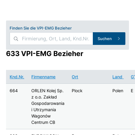
Finden Sie die VPI-EMG Bezieher
Suchen
633 VPI-EMG Bezieher
Knd.Nr.
Firmenname
Ort
Land
G
664
ORLEN Kolej Sp.
Plock
Polen
E
z o.o. Zakład
Gospodarowania
i Utrzymania
Wagonów
Centrum CB