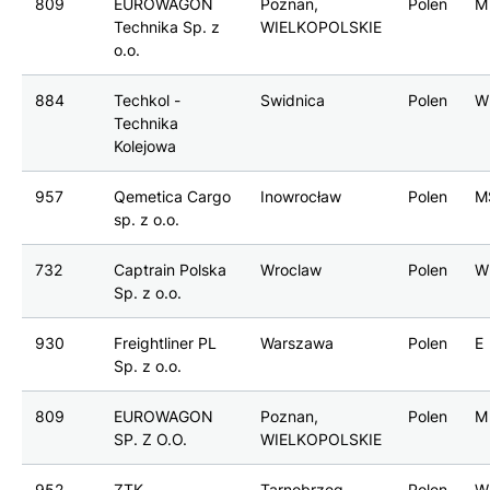
809
EUROWAGON
Poznan,
Polen
M
Technika Sp. z
WIELKOPOLSKIE
o.o.
884
Techkol -
Swidnica
Polen
W
Technika
Kolejowa
957
Qemetica Cargo
Inowrocław
Polen
M
sp. z o.o.
732
Captrain Polska
Wroclaw
Polen
W
Sp. z o.o.
930
Freightliner PL
Warszawa
Polen
E
Sp. z o.o.
809
EUROWAGON
Poznan,
Polen
M
SP. Z O.O.
WIELKOPOLSKIE
952
ZTK
Tarnobrzeg
Polen
W