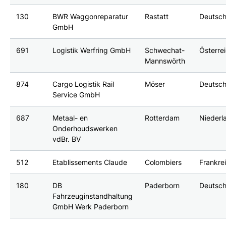
130
BWR Waggonreparatur
Rastatt
Deutsch
GmbH
691
Logistik Werfring GmbH
Schwechat-
Österre
Mannswörth
874
Cargo Logistik Rail
Möser
Deutsch
Service GmbH
687
Metaal- en
Rotterdam
Niederl
Onderhoudswerken
vdBr. BV
512
Etablissements Claude
Colombiers
Frankre
180
DB
Paderborn
Deutsch
Fahrzeuginstandhaltung
GmbH Werk Paderborn