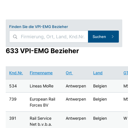
Finden Sie die VPI-EMG Bezieher
Suchen
633 VPI-EMG Bezieher
Knd.Nr.
Firmenname
Ort
Land
G
534
Lineas MoRe
Antwerpen
Belgien
M
739
European Rail
Antwerpen
Belgien
M
Forces BV
391
Rail Service
Antwerpen
Belgien
W
Net b.v.b.a.