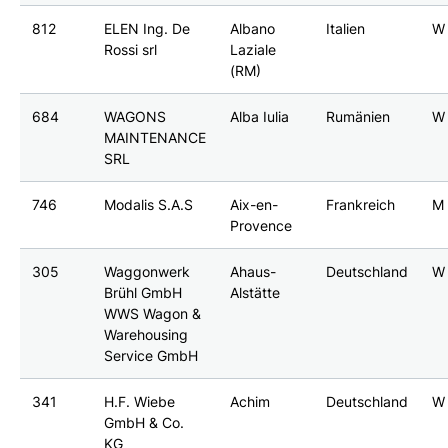
812
ELEN Ing. De
Albano
Italien
W
Rossi srl
Laziale
(RM)
684
WAGONS
Alba Iulia
Rumänien
W
MAINTENANCE
SRL
746
Modalis S.A.S
Aix-en-
Frankreich
M
Provence
305
Waggonwerk
Ahaus-
Deutschland
W
Brühl GmbH
Alstätte
WWS Wagon &
Warehousing
Service GmbH
341
H.F. Wiebe
Achim
Deutschland
W
GmbH & Co.
KG