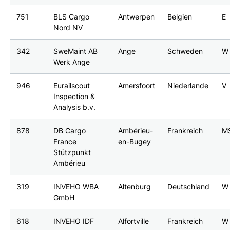
751
BLS Cargo
Antwerpen
Belgien
E
Nord NV
342
SweMaint AB
Ange
Schweden
W
Werk Ange
946
Eurailscout
Amersfoort
Niederlande
V
Inspection &
Analysis b.v.
878
DB Cargo
Ambérieu-
Frankreich
M
France
en-Bugey
Stützpunkt
Ambérieu
319
INVEHO WBA
Altenburg
Deutschland
W
GmbH
618
INVEHO IDF
Alfortville
Frankreich
W