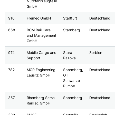
Nutzfahrzeugteile
GmbH
910
Fremeo GmbH
Staßfurt
Deutschland
658
RCM Rail Care
Starnberg
Deutschland
and Management
GmbH
974
Mobile Cargo and
Stara
Serbien
Support
Pazova
782
MCR Engineering
Spremberg,
Deutschland
Lausitz GmbH
OT
Schwarze
Pumpe
357
Rhomberg Sersa
Spremberg
Deutschland
RailTec GmbH
332
SNCF
Sotteville-
Frankreich