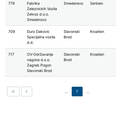
779
Fabrika
Smederevo
Serbien
Zeleznickih Vozila
Zelvoz d.o.o.
Smederovo
709
Duro Dakovic
Slavonski
Kroatien
Specijalna vozila
Brod
d.d.
717
OV-Održavanje
Slavonski
Kroatien
vagona d.o.o.
Brod
Zagreb Pogon
Slavonski Brod
…
…
7
First
Previous