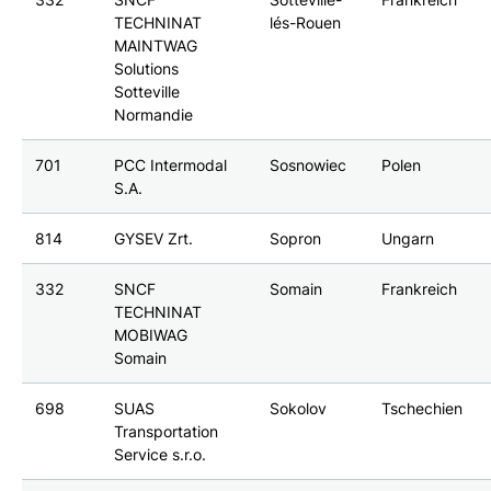
TECHNINAT
lés-Rouen
MAINTWAG
Solutions
Sotteville
Normandie
701
PCC Intermodal
Sosnowiec
Polen
S.A.
814
GYSEV Zrt.
Sopron
Ungarn
332
SNCF
Somain
Frankreich
TECHNINAT
MOBIWAG
Somain
698
SUAS
Sokolov
Tschechien
Transportation
Service s.r.o.