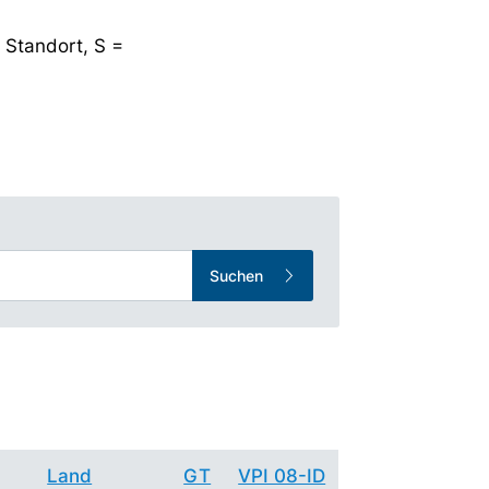
 Standort, S =
Suchen
Land
GT
VPI 08-ID