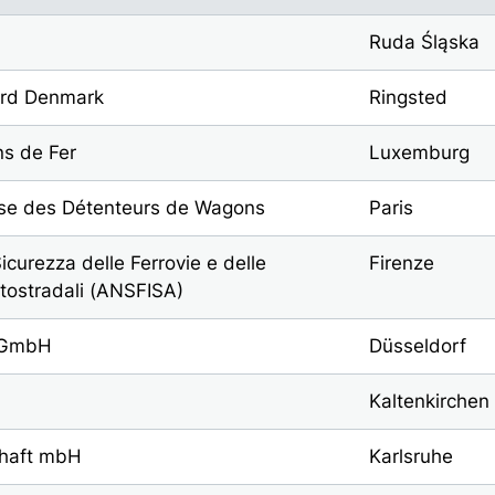
Ruda Śląska
oard Denmark
Ringsted
ns de Fer
Luxemburg
se des Détenteurs de Wagons
Paris
icurezza delle Ferrovie e delle
Firenze
utostradali (ANSFISA)
d GmbH
Düsseldorf
Kaltenkirchen
chaft mbH
Karlsruhe