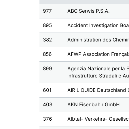
977
ABC Serwis P.S.A.
895
Accident Investigation B
382
Administration des Chemi
856
AFWP Association Françai
899
Agenzia Nazionale per la S
Infrastrutture Stradali e A
601
AIR LIQUIDE Deutschlan
403
AKN Eisenbahn GmbH
376
Albtal- Verkehrs- Gesells