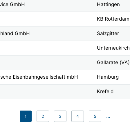
vice GmbH
Hattingen
KB Rotterdam
chland GmbH
Salzgitter
Unterneukirc
Gallarate (VA)
ische Eisenbahngesellschaft mbH
Hamburg
Krefeld
…
1
2
3
4
5