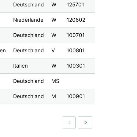
Deutschland
W
125701
Niederlande
W
120602
Deutschland
W
100701
hen
Deutschland
V
100801
Italien
W
100301
Deutschland
MS
Deutschland
M
100901
Last
Last