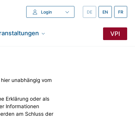
Login
DEUTSCH –
DE
ENGLISH –
EN
FRANZÖ
FR
ranstaltungen
VPI
 hier unabhängig vom
e Erklärung oder als
er Informationen
 werden am Schluss der